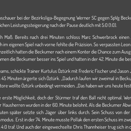
 Zuschauer bei der Bezirksliga-Begegnung Werner SC gegen SpVg Bec
chen Leistungssteigerung nach der Pause deutlich mit 5:0 (1:0).
h Maß. Bereits nach drei Minuten schloss Marc Schwerbrock einen 
 im eigenen Spiel nach vorne fehlte die Präzision. So verpassten Leo
henzeitlich hatten die Beckumer nach einem Konter die Chance zum Aus
kamen die Beckumer besser ins Spiel und hatten in der 42. Minute die b
ms, schickte Trainer Kurtulus Öztürk mit Frederic Fischer und Jason Jä
 45 Minuten ärgerte sich Öztürk. „Dadurch laufen wir zweimal in Beckum
entore wollte Öztürk unbedingt vermeiden. „Das haben wir uns heut
e erste Möglichkeit, doch der Stürmer traf den Ball nicht optimal. W
 Hausherren wurden in der 60. Minute belohnt. Als die Beckumer Abweh
uten später setzte sich Jäger über links durch. Sein Schuss von der 
smodus. Erst in der 74. Minute musste Pollak den ersten Schuss im zw
4:0 traf. Und auch der eingewechselte Chris Thannheiser trug sich in 