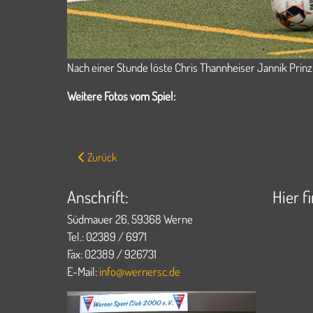
Nach einer Stunde löste Chris Thannheiser Jannik Prin
Weitere Fotos vom Spiel:
Vorheriger Beitrag: WSC-Reserve spendet 450 € an die 
Zurück
Anschrift:
Hier f
Südmauer 26, 59368 Werne
Tel.: 02389 / 6971
Fax: 02389 / 926731
E-Mail:
info@wernersc.de