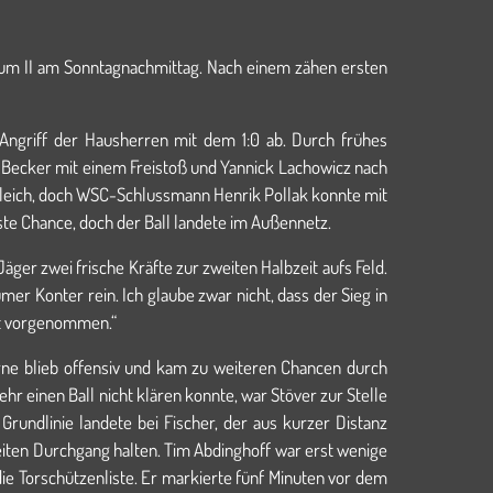
kum II am Sonntagnachmittag. Nach einem zähen ersten
Angriff der Hausherren mit dem 1:0 ab. Durch frühes
n Becker mit einem Freistoß und Yannick Lachowicz nach
gleich, doch WSC-Schlussmann Henrik Pollak konnte mit
este Chance, doch der Ball landete im Außennetz.
ger zwei frische Kräfte zur zweiten Halbzeit aufs Feld.
er Konter rein. Ich glaube zwar nicht, dass der Sieg in
e fest vorgenommen.“
erne blieb offensiv und kam zu weiteren Chancen durch
r einen Ball nicht klären konnte, war Stöver zur Stelle
Grundlinie landete bei Fischer, der aus kurzer Distanz
eiten Durchgang halten. Tim Abdinghoff war erst wenige
die Torschützenliste. Er markierte fünf Minuten vor dem