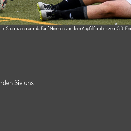
z im Sturmzentrum ab. Fünf Minuten vor dem Abpfiff traf er zum 5:0-En
Jugendhilfe
inden Sie uns