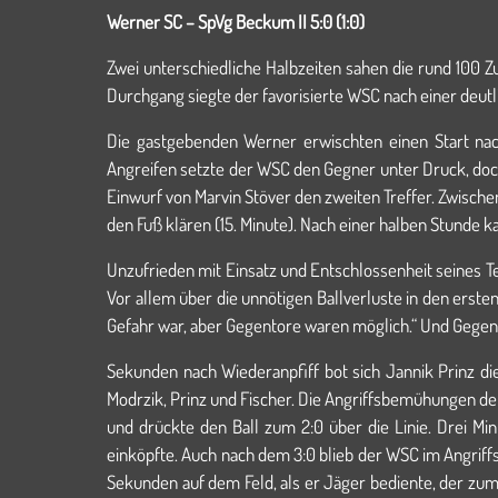
Werner SC – SpVg Beckum II 5:0 (1:0)
Zwei unterschiedliche Halbzeiten sahen die rund 100
Durchgang siegte der favorisierte WSC nach einer deutli
Die gastgebenden Werner erwischten einen Start nac
Angreifen setzte der WSC den Gegner unter Druck, doch
Einwurf von Marvin Stöver den zweiten Treffer. Zwisc
den Fuß klären (15. Minute). Nach einer halben Stunde 
Unzufrieden mit Einsatz und Entschlossenheit seines Tea
Vor allem über die unnötigen Ballverluste in den ersten
Gefahr war, aber Gegentore waren möglich.“ Und Geg
Sekunden nach Wiederanpfiff bot sich Jannik Prinz di
Modrzik, Prinz und Fischer. Die Angriffsbemühungen der
und drückte den Ball zum 2:0 über die Linie. Drei Min
einköpfte. Auch nach dem 3:0 blieb der WSC im Angriff
Sekunden auf dem Feld, als er Jäger bediente, der zum 