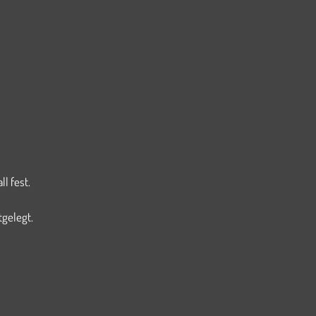
l fest.
tgelegt.