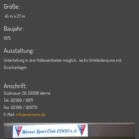
Größe:
45 m x 27 m
Baujahr:
1975
Ausstattung:
Unterteilung in drei Halleneinheiten möglich, sechs Umkleideräume mit
Duschanlagen
Anschrift:
Südmauer 26, 59368 Werne
Tel.: 02389 / 6971
Fax: 02389 / 926731
E-Mail:
info@wernersc.de