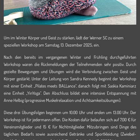
Um im Winter Körper und Geist zu stärken, lädt der Werner SC zu einem
speziellen Workshop am Samstag, 13. Dezember 2025, ein.
Nach den bereits im vergangenen Winter und Frühling durchgeführten
Workshop waren die Rückmeldungen der Teilnehmenden sehr positiv. Durch
gezielte Bewegungen und Übungen wird die Verbindung zwischen Geist und
Körper gestärkt. Unter der Leitung von Sandra Kennedy beginnt der Workshop
mit einer Einheit „Pilates meets BALLance“, danach folgt mit Saskia Kaminiarz
eine Einheit „YinYoga“. Den Abschluss bildet eine intensive Entspannung mit
Anne Helbig (progressive Muskelrelaxation und Achtsamkeitsübungen).
Diese drei Übungsfolgen beginnen um 10.00 Uhr und enden um 13.00 Uhr. Der
Workshop ist für jedermann offen. Die Kosten dafür belaufen sich auf 7,00 € für
Vereinsmitglieder und 15 € für Nichtmitglieder. Mitzubringen sind Dinge des
täglichen Bedarfs sowie ausreichend Getränke und Sportkleidung (Zwiebel-