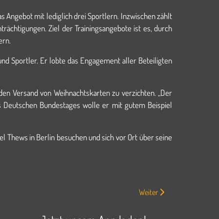
Angebot mit lediglich drei Sportlern. Inzwischen zählt
rächtigungen. Ziel der Trainingsangebote ist es, durch
ern.
nd Sportler. Er lobte das Engagement aller Beteiligten
den Versand von Weihnachtskarten zu verzichten. „Der
s Deutschen Bundestages wolle er mit gutem Beispiel
l Thews in Berlin besuchen und sich vor Ort über seine
Nächster Beitrag: WSC Alt
Weiter