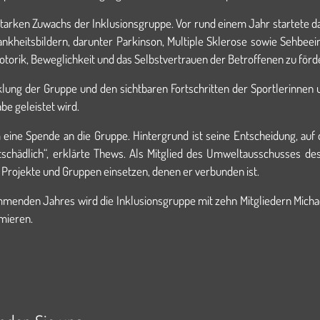
ken Zuwachs der Inklusionsgruppe. Vor rund einem Jahr startete das 
kheitsbildern, darunter Parkinson, Multiple Sklerose sowie Sehbeeint
otorik, Beweglichkeit und das Selbstvertrauen der Betroffenen zu förd
lung der Gruppe und den sichtbaren Fortschritten der Sportlerinnen u
abe geleistet wird.
ne Spende an die Gruppe. Hintergrund ist seine Entscheidung, auf 
chädlich“, erklärte Thews. Als Mitglied des Umweltausschusses de
 Projekte und Gruppen einsetzen, denen er verbunden ist.
mmenden Jahres wird die Inklusionsgruppe mit zehn Mitgliedern Michae
mieren.
 mit Rekordteilnehmerzahl