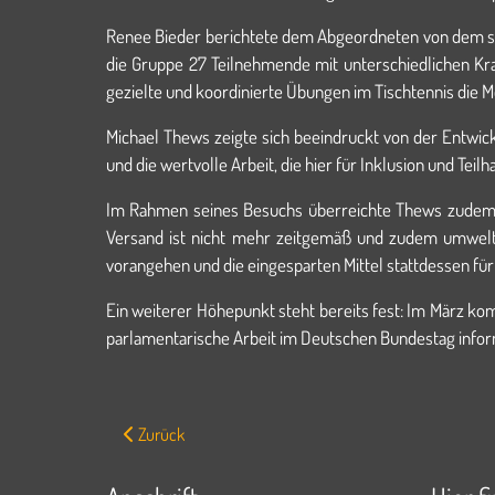
Renee Bieder berichtete dem Abgeordneten von dem star
die Gruppe 27 Teilnehmende mit unterschiedlichen Kran
gezielte und koordinierte Übungen im Tischtennis die M
Michael Thews zeigte sich beeindruckt von der Entwick
und die wertvolle Arbeit, die hier für Inklusion und Teilh
Im Rahmen seines Besuchs überreichte Thews zudem ei
Versand ist nicht mehr zeitgemäß und zudem umwelts
vorangehen und die eingesparten Mittel stattdessen für
Ein weiterer Höhepunkt steht bereits fest: Im März ko
parlamentarische Arbeit im Deutschen Bundestag infor
Vorheriger Beitrag: Weihnachtsvorgabeturnier des WSC
Zurück