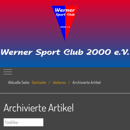
Mobile Menu Toggle
Aktuelle Seite:
Startseite
Weiteres
Archivierte Artikel
Archivierte Artikel
Filter
Titelfilter