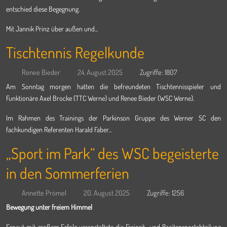
entschied diese Begegnung.
Mit Jannik Prinz über außen und...
Tischtennis Regelkunde
Renee Bieder
24. August 2025
Zugriffe: 1807
Am Sonntag morgen hatten die befreundeten Tischtennisspieler und
Funktionäre Axel Brocke (TTC Werne) und Renee Bieder (WSC Werne).
Im Rahmen des Trainings der Parkinson Gruppe des Werner SC den
fachkundigen Referenten Harald Faber...
„Sport im Park“ des WSC begeisterte
in den Sommerferien
Annette Prömel
20. August 2025
Zugriffe: 1256
Bewegung unter freiem Himmel
Erneut mit großem Erfolg veranstaltete die Freizeit- und Breitensportabteilung